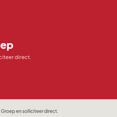
oep
citeer direct.
Groep en solliciteer direct.