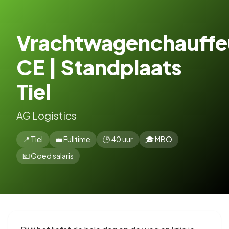
Vrachtwagenchauffe
CE | Standplaats
Tiel
AG Logistics
📍 Tiel
💼 Fulltime
🕒 40 uur
🎓 MBO
💶 Goed salaris