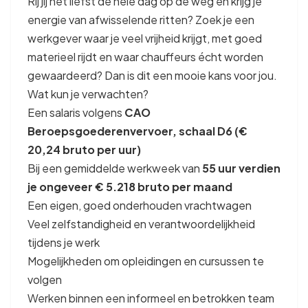
Rij jij het liefst de hele dag op de weg en krijg je
energie van afwisselende ritten? Zoek je een
werkgever waar je veel vrijheid krijgt, met goed
materieel rijdt en waar chauffeurs écht worden
gewaardeerd? Dan is dit een mooie kans voor jou.
Wat kun je verwachten?
Een salaris volgens
CAO
Beroepsgoederenvervoer, schaal D6 (€
20,24 bruto per uur)
Bij een gemiddelde werkweek van
55 uur verdien
je ongeveer € 5.218 bruto per maand
Een eigen, goed onderhouden vrachtwagen
Veel zelfstandigheid en verantwoordelijkheid
tijdens je werk
Mogelijkheden om opleidingen en cursussen te
volgen
Werken binnen een informeel en betrokken team