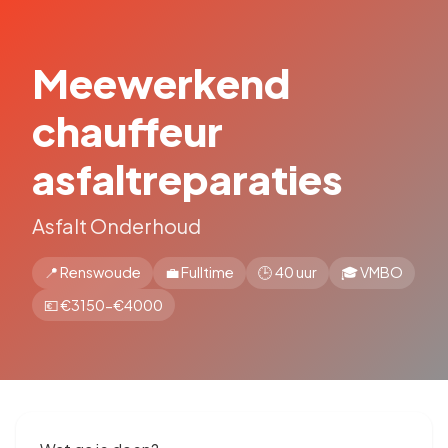
Meewerkend
chauffeur
asfaltreparaties
Asfalt Onderhoud
📍 Renswoude
💼 Fulltime
🕒 40 uur
🎓 VMBO
💶 €3150-€4000