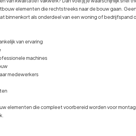
n van kwalitatief vakwerk? Dan voel jij je waarschijnlijk snel t
etbouw elementen die rechtstreeks naar de bouw gaan. Geen
aat binnenkort als onderdeel van een woning of bedrijfspand
ankelijk van ervaring
e
ofessionele machines
bouw
 haar medewerkers
iten
uw elementen die compleet voorbereid worden voor montage
k.