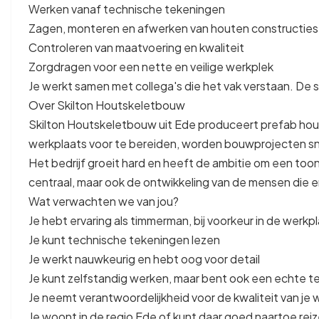
Werken vanaf technische tekeningen
Zagen, monteren en afwerken van houten constructies
Controleren van maatvoering en kwaliteit
Zorgdragen voor een nette en veilige werkplek
Je werkt samen met collega's die het vak verstaan. De sf
Over Skilton Houtskeletbouw
Skilton Houtskeletbouw uit Ede produceert prefab hout
werkplaats voor te bereiden, worden bouwprojecten sne
Het bedrijf groeit hard en heeft de ambitie om een too
centraal, maar ook de ontwikkeling van de mensen die e
Wat verwachten we van jou?
Je hebt ervaring als timmerman, bij voorkeur in de werk
Je kunt technische tekeningen lezen
Je werkt nauwkeurig en hebt oog voor detail
Je kunt zelfstandig werken, maar bent ook een echte 
Je neemt verantwoordelijkheid voor de kwaliteit van je 
Je woont in de regio Ede of kunt daar goed naartoe rei