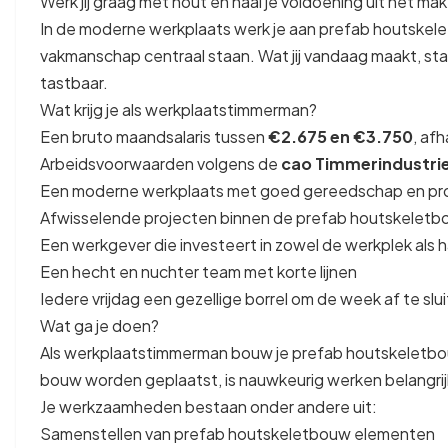
Werk jij graag met hout en haal je voldoening uit het make
In de moderne werkplaats werk je aan prefab houtskel
vakmanschap centraal staan. Wat jij vandaag maakt, st
tastbaar.
Wat krijg je als werkplaatstimmerman?
Een bruto maandsalaris tussen
€2.675 en €3.750
, afh
Arbeidsvoorwaarden volgens de
cao Timmerindustri
Een moderne werkplaats met goed gereedschap en pr
Afwisselende projecten binnen de prefab houtskelet
Een werkgever die investeert in zowel de werkplek als
Een hecht en nuchter team met korte lijnen
Iedere vrijdag een gezellige borrel om de week af te slu
Wat ga je doen?
Als werkplaatstimmerman bouw je prefab houtskeletbo
bouw worden geplaatst, is nauwkeurig werken belangrij
Je werkzaamheden bestaan onder andere uit:
Samenstellen van prefab houtskeletbouw elementen