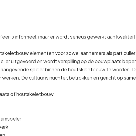
eer is informeel, maar er wordt serieus gewerkt aan kwaliteit
skeletbouw elementen voor zowel aannemers als particuliere
ller uitgevoerd en wordt verspilling op de bouwplaats beper
naangevende speler binnen de houtskeletbouw te worden. Daar
r werken. De cultuur is nuchter, betrokken en gericht op sa
plaats of houtskeletbouw
teamspeler
werk
zen