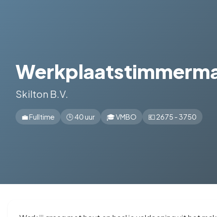
Werkplaatstimmerma
Skilton B.V.
💼 Fulltime
🕒 40 uur
🎓 VMBO
💶 2675 - 3750