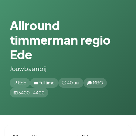
Allround
timmerman regio
Ede
Jouwbaanbij
📍 Ede
💼 Fulltime
🕒 40 uur
🎓 MBO
💶 3400 - 4400